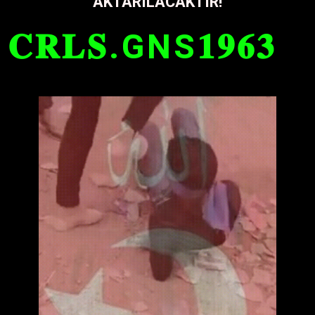
AKTARILACAKTIR!
𝐂𝐑𝐋𝐒.GNS𝟏𝟗𝟔𝟑