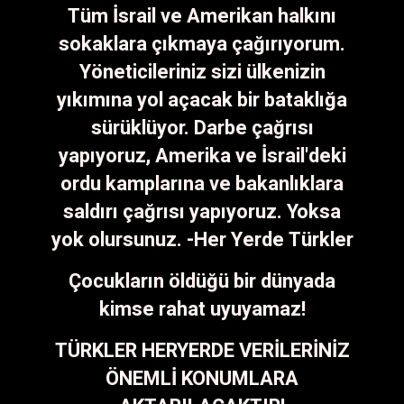
Tüm İsrail ve Amerikan halkını
sokaklara çıkmaya çağırıyorum.
Yöneticileriniz sizi ülkenizin
yıkımına yol açacak bir bataklığa
sürüklüyor. Darbe çağrısı
yapıyoruz, Amerika ve İsrail'deki
ordu kamplarına ve bakanlıklara
saldırı çağrısı yapıyoruz. Yoksa
yok olursunuz. -Her Yerde Türkler
Çocukların öldüğü bir dünyada
kimse rahat uyuyamaz!
TÜRKLER HERYERDE VERİLERİNİZ
ÖNEMLİ KONUMLARA