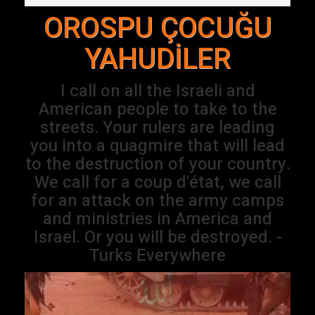
OROSPU ÇOCUĞU
YAHUDİLER
I call on all the Israeli and
American people to take to the
streets. Your rulers are leading
you into a quagmire that will lead
to the destruction of your country.
We call for a coup d'état, we call
for an attack on the army camps
and ministries in America and
Israel. Or you will be destroyed. -
Turks Everywhere